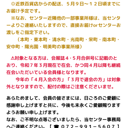
◎近鉄百貨店からの配送、５月９日～１２日頃までに
お届け予定です。
※なお、センター近隣他の一部事業所様は、当センタ
ーよりご連絡いたしますので、直接お届けorセンターお
渡しをご指定下さい。
（本町・東本町・清水町・光南町・栄町・南本町・
安中町・陽光園・明美町の事業所様）
⚠対象となる方は、会報誌４･５月合併号に記載のと
おり、令和７年３月現在で在会、かつ同４月以降も継続
在会いただいている会員様となります。
今年の「４月入会の方」「３月で退会の方」は対象
外となりますので、配付の際はご注意くださいませ。
あらためまして、会員の皆さまには、日ごろのご愛顧に
感謝申し上げますと共に、今後も末永くご愛顧賜ります
ようお願い申し上げます。
なお、ご不明な点等ございましたら、当センター事務局
へご連絡ください。【 ☎ ０７２－９９１－５６０７ 】