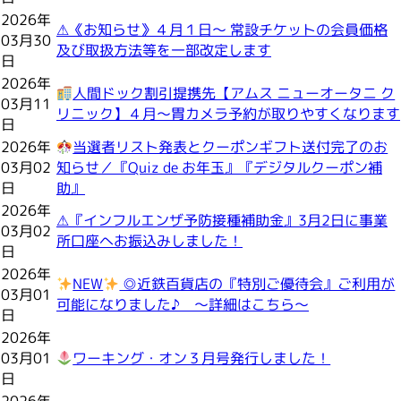
2026年
⚠《お知らせ》４月１日～ 常設チケットの会員価格
03月30
及び取扱方法等を一部改定します
日
2026年
人間ドック割引提携先【アムス ニューオータニ ク
03月11
リニック】４月～胃カメラ予約が取りやすくなります
日
2026年
当選者リスト発表とクーポンギフト送付完了のお
03月02
知らせ／『Quiz de お年玉』『デジタルクーポン補
日
助』
2026年
⚠『インフルエンザ予防接種補助金』3月2日に事業
03月02
所口座へお振込みしました！
日
2026年
NEW
◎近鉄百貨店の『特別ご優待会』ご利用が
03月01
可能になりました♪ ～詳細はこちら～
日
2026年
03月01
ワーキング・オン３月号発行しました！
日
2026年