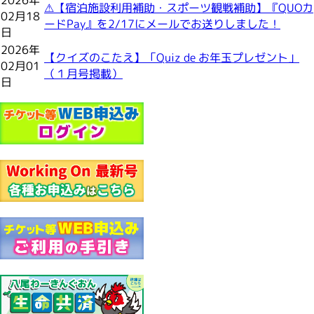
⚠【宿泊施設利用補助・スポーツ観戦補助】『QUOカ
02月18
ードPay』を2/17にメールでお送りしました！
日
2026年
【クイズのこたえ】「Quiz de お年玉プレゼント」
02月01
（１月号掲載）
日