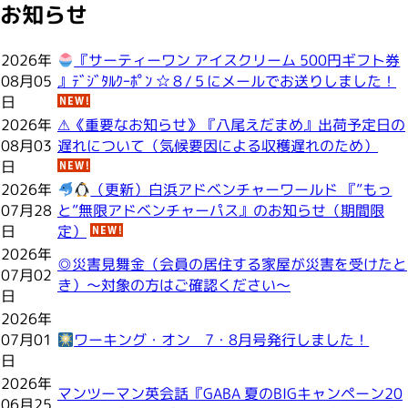
お知らせ
2026年
『サーティーワン アイスクリーム 500円ギフト券
08月05
』ﾃﾞｼﾞﾀﾙｸｰﾎﾟﾝ ☆８/５にメールでお送りしました！
日
2026年
⚠《重要なお知らせ》『八尾えだまめ』出荷予定日の
08月03
遅れについて（気候要因による収穫遅れのため）
日
2026年
（更新）白浜アドベンチャーワールド 『”もっ
07月28
と”無限アドベンチャーパス』のお知らせ（期間限
日
定）
2026年
◎災害見舞金（会員の居住する家屋が災害を受けたと
07月02
き）～対象の方はご確認ください～
日
2026年
07月01
ワーキング・オン 7・8月号発行しました！
日
2026年
マンツーマン英会話『GABA 夏のBIGキャンペーン20
06月25