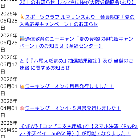
26』のお知らせ【おおきにNet(大阪労働協会)より】
日
2026年
スポーツクラブ ルネサンスより 会員限定「夏の
06月25
入会応援キャンペーン」のお知らせ
日
2026年
通信教育のユーキャン「夏の資格取得応援キャン
06月25
ペーン」のお知らせ【全福センター】
日
2026年
⚠【『八尾えだまめ』抽選結果確定】及び 当選のご
06月17
連絡 に関するお知らせ
日
2026年
06月01
ワーキング・オン６月号発行しました！
日
2026年
04月01
ワーキング・オン４･５月号発行しました！
日
2026年
《NEW》｢コンビニ支払用紙｣で【スマホ決済（PayPa
03月30
y・楽天ペイ・auPAY 等）】が可能になりました！
日